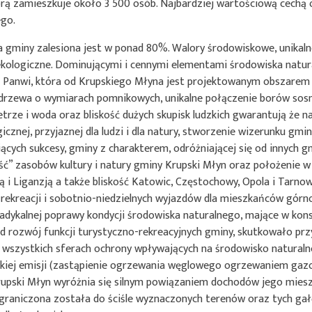
órą zamieszkuje około 3 500 osób. Najbardziej wartościową cechą
ego.
 gminy zalesiona jest w ponad 80%. Walory środowiskowe, unikaln
ekologiczne. Dominującymi i cennymi elementami środowiska natur
j Panwi, która od Krupskiego Młyna jest projektowanym obszarem
 drzewa o wymiarach pomnikowych, unikalne połączenie borów sosn
trze i woda oraz bliskość dużych skupisk ludzkich gwarantują że 
icznej, przyjaznej dla ludzi i dla natury, stworzenie wizerunku gmi
ających sukcesy, gminy z charakterem, odróżniającej się od innych g
ć” zasobów kultury i natury gminy Krupski Młyn oraz położenie w
ą i Liganzją a także bliskość Katowic, Częstochowy, Opola i Tarno
rekreacji i sobotnio-niedzielnych wyjazdów dla mieszkańców górnoś
adykalnej poprawy kondycji środowiska naturalnego, mające w kons
d rozwój funkcji turystyczno-rekreacyjnych gminy, skutkowało p
 wszystkich sferach ochrony wpływających na środowisko naturaln
iskiej emisji (zastąpienie ogrzewania węglowego ogrzewaniem gaz
rupski Młyn wyróżnia się silnym powiązaniem dochodów jego mies
graniczona została do ściśle wyznaczonych terenów oraz tych gał