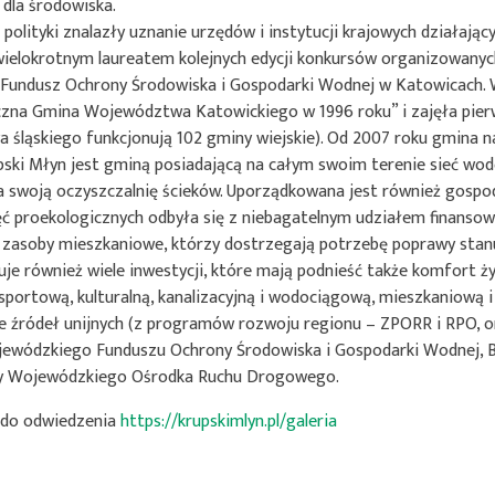
 dla środowiska.
j polityki znalazły uznanie urzędów i instytucji krajowych działaj
wielokrotnym laureatem kolejnych edycji konkursów organizowany
Fundusz Ochrony Środowiska i Gospodarki Wodnej w Katowicach.
zna Gmina Województwa Katowickiego w 1996 roku” i zajęła pierws
śląskiego funkcjonują 102 gminy wiejskie). Od 2007 roku gmina na
ski Młyn jest gminą posiadającą na całym swoim terenie sieć wo
 swoją oczyszczalnię ścieków. Uporządkowana jest również gospod
ęć proekologicznych odbyła się z niebagatelnym udziałem finans
 zasoby mieszkaniowe, którzy dostrzegają potrzebę poprawy stanu ś
uje również wiele inwestycji, które mają podnieść także komfort
 sportową, kulturalną, kanalizacyjną i wodociągową, mieszkaniową
ze źródeł unijnych (z programów rozwoju regionu – ZPORR i RPO, 
ewódzkiego Funduszu Ochrony Środowiska i Gospodarki Wodnej, 
zy Wojewódzkiego Ośrodka Ruchu Drogowego.
do odwiedzenia
https://krupskimlyn.pl/galeria