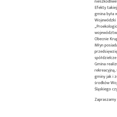
nieszkodliwe
Efekty takie
gmina była 
Wojewódzki 
„Proekologic
województwa 
Obecnie Krup
Młyn posiada
przedsięwzi
spółdzielcze
Gmina realiz
rekreacyjną,
gminy jak i 
środków Woj
Śląskiego c
Zapraszamy 