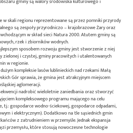
 obszaru gminy są walory środowiska kulturowego i
e w skali regionu reprezentowane są przez pomniki przyrody
alnego są zespoły przyrodniczo – krajobrazowe Żary oraz
 wchodzącym w skład sieci Natura 2000. Atutem gminy są
owych, rzek i zbiorników wodnych.
najlepszym sposobem rozwoju gminy jest stworzenie z niej
ny zielonej i czystej, gminy pracowitych i utalentowanych
min w regionie.
 dużym kompleksie lasów lublinieckich nad rzekami Małą
wskich Gór sprawia, że gmina jest atrakcyjnym miejscem
ląskiej aglomeracji.
ekwencji nadrobić wieloletnie zaniedbania oraz stworzyć
rzyjęciem kompleksowego programu mającego na celu
e, tj.: gospodarce wodno-ściekowej, gospodarce odpadami,
owym i elektrycznym). Dodatkowo na tle sąsiednich gmin
zkańców z zatrudnieniem w przemyśle. Jednak ekspansja
ęzi przemysłu, które stosują nowoczesne technologie