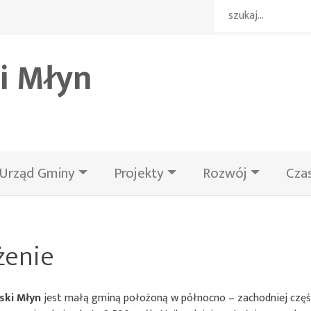
i Młyn
Urząd Gminy
Projekty
Rozwój
Cza
żenie
ski Młyn
jest małą gminą położoną w północno – zachodniej częśc