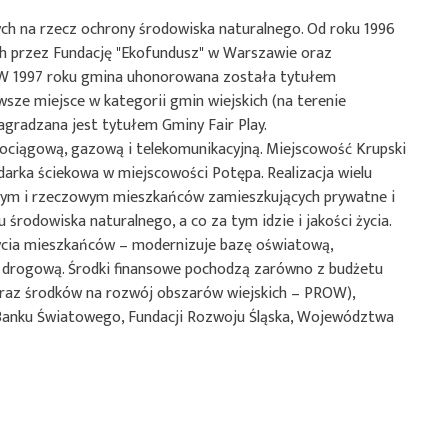
ących na rzecz ochrony środowiska naturalnego. Od roku 1996
ch przez Fundację "Ekofundusz" w Warszawie oraz
 W 1997 roku gmina uhonorowana została tytułem
ze miejsce w kategorii gmin wiejskich (na terenie
gradzana jest tytułem Gminy Fair Play.
dociągową, gazową i telekomunikacyjną. Miejscowość Krupski
arka ściekowa w miejscowości Potępa. Realizacja wielu
owym i rzeczowym mieszkańców zamieszkujących prywatne i
rodowiska naturalnego, a co za tym idzie i jakości życia.
 życia mieszkańców – modernizuje bazę oświatową,
 i drogową. Środki finansowe pochodzą zarówno z budżetu
oraz środków na rozwój obszarów wiejskich – PROW),
Banku Światowego, Fundacji Rozwoju Śląska, Województwa