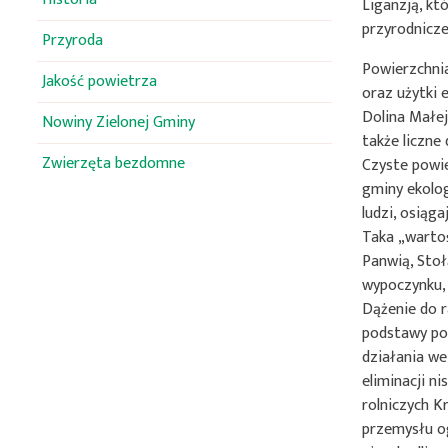
Liganzją, kt
przyrodnicz
Przyroda
Powierzchnia
Jakość powietrza
oraz użytki 
Dolina Małe
Nowiny Zielonej Gminy
także liczne
Zwierzęta bezdomne
Czyste powie
gminy ekolog
ludzi, osiąg
Taka „wartoś
Panwią, Stoł
wypoczynku, 
Dążenie do r
podstawy po
działania we
eliminacji n
rolniczych K
przemysłu o