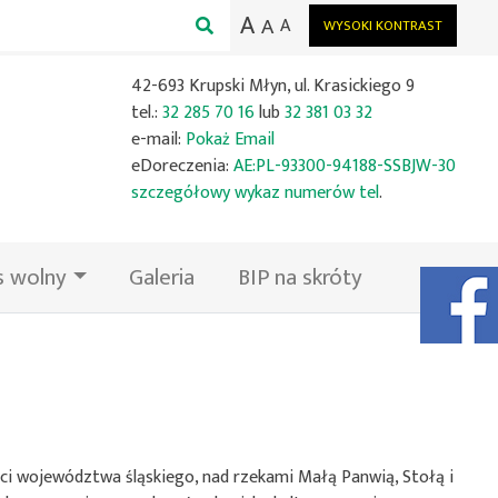
A
A
A
WYSOKI KONTRAST
42-693 Krupski Młyn, ul. Krasickiego 9
tel.:
32 285 70 16
lub
32 381 03 32
e-mail:
Pokaż Email
eDoreczenia:
AE:PL-93300-94188-SSBJW-30
szczegółowy wykaz numerów tel
.
s wolny
Galeria
BIP na skróty
Facebook
i województwa śląskiego, nad rzekami Małą Panwią, Stołą i