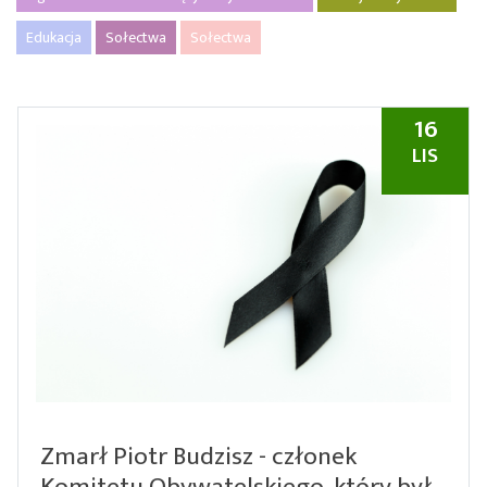
Edukacja
Sołectwa
Sołectwa
16
LIS
Zmarł Piotr Budzisz - członek
Komitetu Obywatelskiego, który był