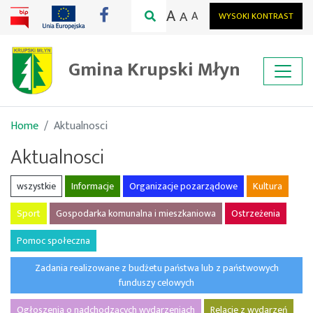
A
A
A
WYSOKI KONTRAST
Gmina Krupski Młyn
Home
Aktualnosci
Aktualnosci
wszystkie
Informacje
Organizacje pozarządowe
Kultura
Sport
Gospodarka komunalna i mieszkaniowa
Ostrzeżenia
Pomoc społeczna
Zadania realizowane z budżetu państwa lub z państwowych
funduszy celowych
Ogłoszenia o nadchodzących wydarzeniach
Relacje z wydarzeń