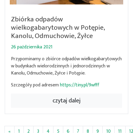
Zbiórka odpadów
wielkogabarytowych w Potępie,
Kanolu, Odmuchowie, Żyłce
26 października 2021
Przypominamy o zbiórce odpadów wielkogabarytowych
w budynkach wielorodzinnych i jednorodzinnych w
Kanolu, Odmuchowie, Żyłce i Potępie.
Szczegóły pod adresem
https://tiny.pl/9wfff
czytaj dalej
«
1
2
3
4
5
6
7
8
9
10
11
1