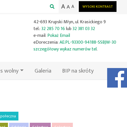
A
A
A
WYSOKI KONTRAST
42-693 Krupski Młyn, ul. Krasickiego 9
tel.:
32 285 70 16
lub
32 381 03 32
e-mail:
Pokaż Email
eDoreczenia:
AE:PL-93300-94188-SSBJW-30
szczegółowy wykaz numerów tel
.
s wolny
Galeria
BIP na skróty
Facebook
połeczna