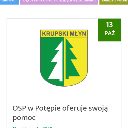
y celowych
Ogłoszenia o nadchodzących wydarzeniach
Relacje z wyda
13
PAŹ
OSP w Potępie oferuje swoją
pomoc