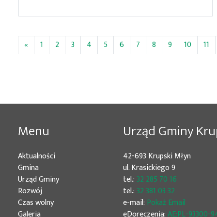
«
1
2
3
4
5
6
7
8
9
10
11
Menu
Urząd Gminy Kru
Aktualności
42-693 Krupski Młyn
Gmina
ul. Krasickiego 9
Urząd Gminy
tel.:
32 285 70 16
Rozwój
tel.:
32 381 03 32
Czas wolny
e-mail:
Pokaż Email
Galeria
eDoreczenia:
AE:PL-93300-9