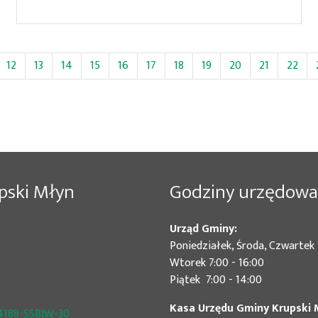
12
13
14
15
16
17
18
19
20
21
22
pski Młyn
Godziny urzędowa
Urząd Gminy:
Poniedziałek, Środa, Czwartek 
Wtorek 7:00 - 16:00
Piątek 7:00 - 14:00
Kasa Urzędu Gminy Krupski 
4188-SSBJW-30