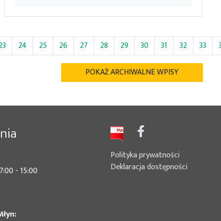
23
24
25
26
27
28
29
30
31
32
33
POKAŻ ARCHIWALNE WPISY
nia
Polityka prywatności
Deklaracja dostępności
7:00 - 15:00
Młyn: