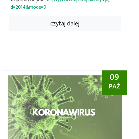
id=2014&mode=0
czytaj dalej
09
PAŹ