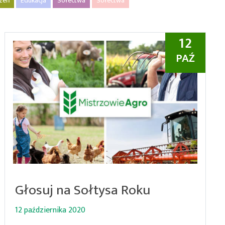
rzeń
Edukacja
Sołectwa
Sołectwa
12
PAŹ
Głosuj na Sołtysa Roku
12 października 2020