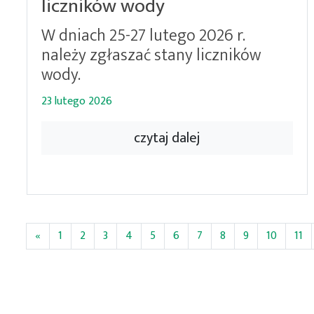
liczników wody
W dniach 25-27 lutego 2026 r.
należy zgłaszać stany liczników
wody.
23 lutego 2026
czytaj dalej
«
1
2
3
4
5
6
7
8
9
10
11