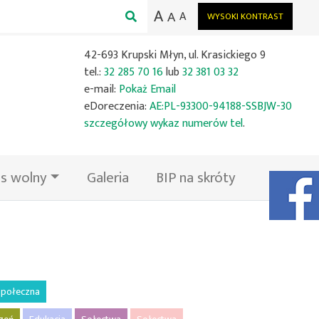
A
A
A
WYSOKI KONTRAST
42-693 Krupski Młyn, ul. Krasickiego 9
tel.:
32 285 70 16
lub
32 381 03 32
e-mail:
Pokaż Email
eDoreczenia:
AE:PL-93300-94188-SSBJW-30
szczegółowy wykaz numerów tel
.
s wolny
Galeria
BIP na skróty
Facebook
połeczna