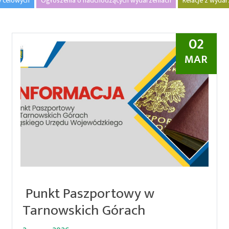
y celowych
Ogłoszenia o nadchodzących wydarzeniach
Relacje z wyda
02
MAR
Punkt Paszportowy w
Tarnowskich Górach