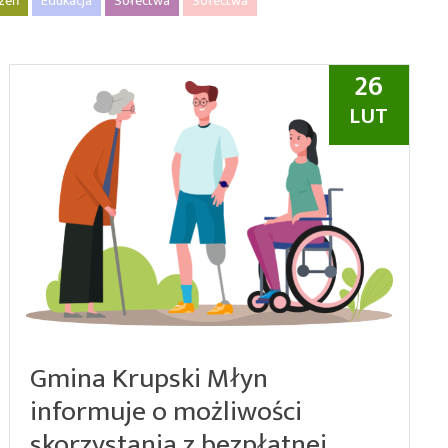
rzeń
Edukacja
Sołectwa
Sołectwa
26
LUT
Gmina Krupski Młyn
informuje o możliwości
skorzystania z bezpłatnej