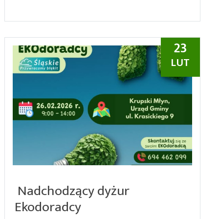
23
LUT
Nadchodzący dyżur
Ekodoradcy