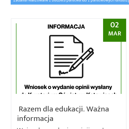
Zadania realizowane z budżetu państwa lub z państwowych fundusz
02
MAR
Razem dla edukacji. Ważna
informacja