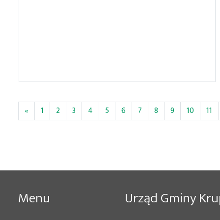
«
1
2
3
4
5
6
7
8
9
10
11
Menu
Urząd Gminy Kru