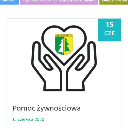
y celowych
Ogłoszenia o nadchodzących wydarzeniach
Relacje z wyda
15
CZE
Pomoc żywnościowa
15 czerwca 2020