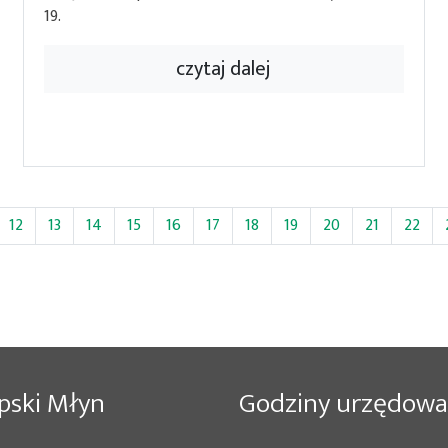
19.
czytaj dalej
12
13
14
15
16
17
18
19
20
21
22
pski Młyn
Godziny urzędowa