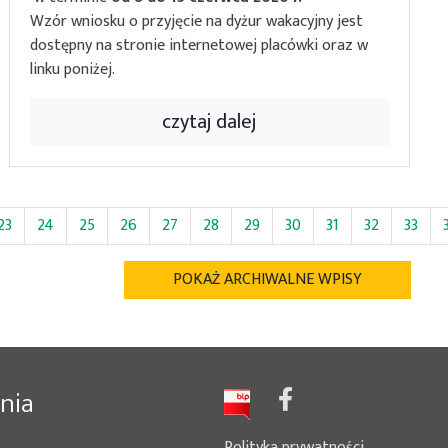
Wzór wniosku o przyjęcie na dyżur wakacyjny jest
dostępny na stronie internetowej placówki oraz w
linku poniżej.
czytaj dalej
23
24
25
26
27
28
29
30
31
32
33
POKAŻ ARCHIWALNE WPISY
nia
Polityka prywatności