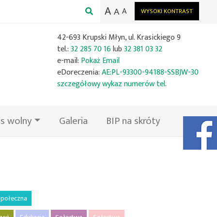
A
A
A
WYSOKI KONTRAST
42-693 Krupski Młyn, ul. Krasickiego 9
tel.:
32 285 70 16
lub
32 381 03 32
e-mail:
Pokaż Email
eDoreczenia:
AE:PL-93300-94188-SSBJW-30
szczegółowy wykaz numerów tel
.
s wolny
Galeria
BIP na skróty
Facebook
połeczna