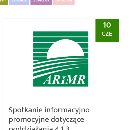
rzeń
Edukacja
Sołectwa
Sołectwa
10
CZE
Spotkanie informacyjno-
promocyjne dotyczące
poddziałania 4.1.3