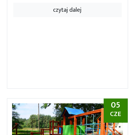
czytaj dalej
05
CZE