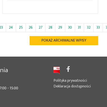
23
24
25
26
27
28
29
30
31
32
33
POKAŻ ARCHIWALNE WPISY
nia
Polityka prywatności
Deklaracja dostępności
7:00 - 15:00