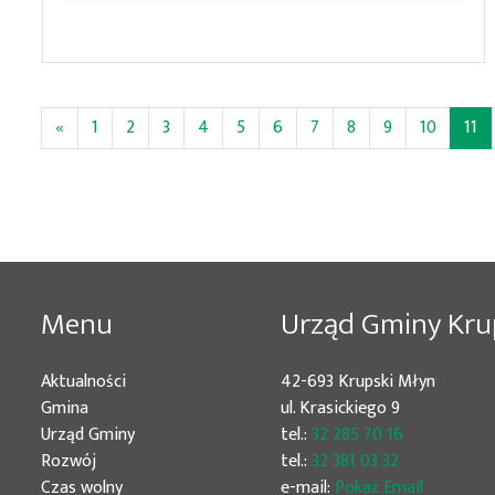
(b
«
1
2
3
4
5
6
7
8
9
10
11
Menu
Urząd Gminy Kru
Aktualności
42-693 Krupski Młyn
Gmina
ul. Krasickiego 9
Urząd Gminy
tel.:
32 285 70 16
Rozwój
tel.:
32 381 03 32
Czas wolny
e-mail:
Pokaż Email