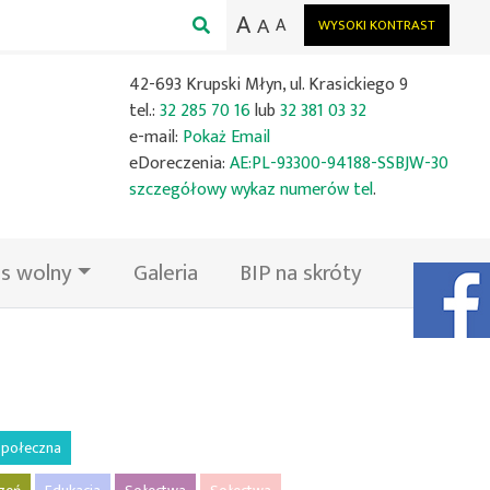
A
A
A
WYSOKI KONTRAST
42-693 Krupski Młyn, ul. Krasickiego 9
tel.:
32 285 70 16
lub
32 381 03 32
e-mail:
Pokaż Email
eDoreczenia:
AE:PL-93300-94188-SSBJW-30
szczegółowy wykaz numerów tel
.
s wolny
Galeria
BIP na skróty
Facebook
połeczna