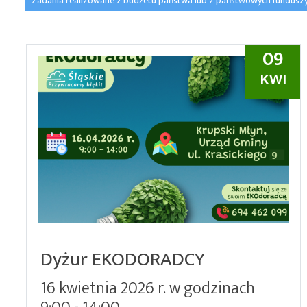
Zadania realizowane z budżetu państwa lub z państwowych fundusz
09
KWI
Dyżur EKODORADCY
16 kwietnia 2026 r. w godzinach