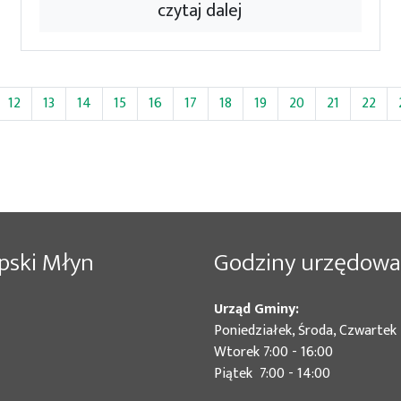
czytaj dalej
ieżąca)
12
13
14
15
16
17
18
19
20
21
22
pski Młyn
Godziny urzędowa
Urząd Gminy:
Poniedziałek, Środa, Czwartek 
Wtorek 7:00 - 16:00
Piątek 7:00 - 14:00