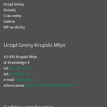
(bieżąca)
Urząd Gminy
(bieżąca)
Rozwój
(bieżąca)
Czas wolny
Galeria
(bieżąca)
BIP na skróty
Urząd Gminy Krupski Młyn
42-693 Krupski Młyn
ul. Krasickiego 9
tel.:
32 285 70 16
tel.:
32 381 03 32
e-mail:
Pokaż Email
eDoreczenia:
AE:PL-93300-94188-SSBJW-30