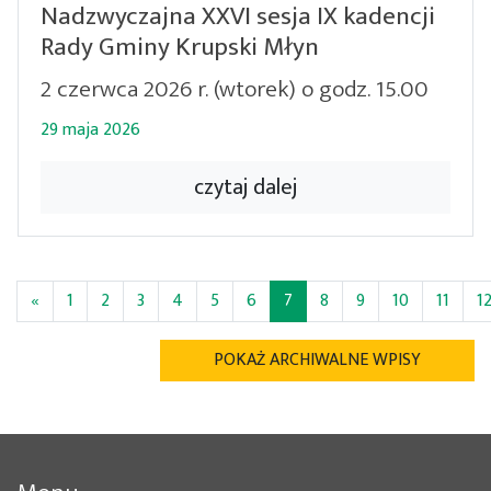
Nadzwyczajna XXVI sesja IX kadencji
Rady Gminy Krupski Młyn
2 czerwca 2026 r. (wtorek) o godz. 15.00
29 maja 2026
czytaj dalej
(bieżąca)
«
1
2
3
4
5
6
7
8
9
10
11
1
POKAŻ ARCHIWALNE WPISY