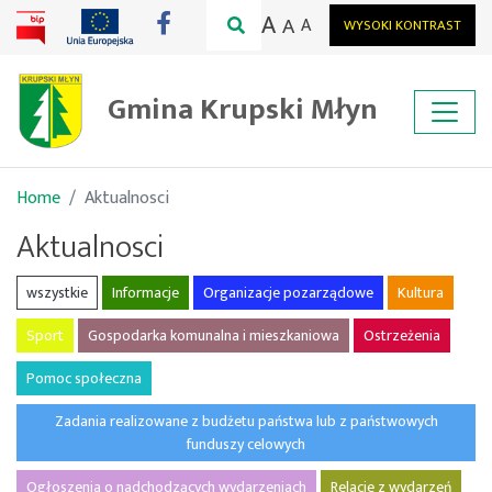
A
A
A
WYSOKI KONTRAST
Gmina Krupski Młyn
Home
Aktualnosci
Aktualnosci
wszystkie
Informacje
Organizacje pozarządowe
Kultura
Sport
Gospodarka komunalna i mieszkaniowa
Ostrzeżenia
Pomoc społeczna
Zadania realizowane z budżetu państwa lub z państwowych
funduszy celowych
Ogłoszenia o nadchodzących wydarzeniach
Relacje z wydarzeń