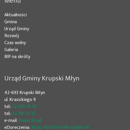
Menu
Aktualności
Gmina
Urząd Gminy
Rozwój
Czas wolny
Galeria
BIP na skróty
Urząd Gminy Krupski Młyn
42-693 Krupski Młyn
ul. Krasickiego 9
tel.:
32 285 70 16
tel.:
32 381 03 32
e-mail:
Pokaż Email
eDoreczenia:
AE:PL-93300-94188-SSBJW-30