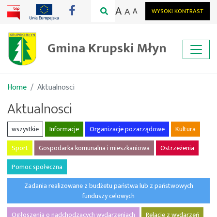
A
A
A
WYSOKI KONTRAST
Gmina Krupski Młyn
Home
Aktualnosci
Aktualnosci
wszystkie
Informacje
Organizacje pozarządowe
Kultura
Sport
Gospodarka komunalna i mieszkaniowa
Ostrzeżenia
Pomoc społeczna
Zadania realizowane z budżetu państwa lub z państwowych
funduszy celowych
Ogłoszenia o nadchodzących wydarzeniach
Relacje z wydarzeń