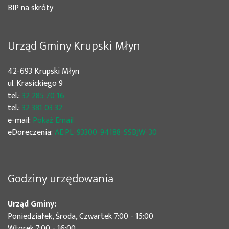
BIP na skróty
Urząd Gminy Krupski Młyn
42-693 Krupski Młyn
ul. Krasickiego 9
tel.:
32 285 70 16
tel.:
32 381 03 32
e-mail:
Pokaż Email
eDoreczenia:
AE:PL-93300-94188-SSBJW-30
Godziny urzędowania
Urząd Gminy:
Poniedziałek, Środa, Czwartek 7:00 - 15:00
Wtorek 7:00 - 16:00