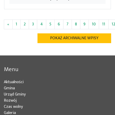
«
1
2
3
4
5
6
7
8
9
10
11
1
POKAŻ ARCHIWALNE WPISY
Menu
Aktualności
Gmina
Urząd Gminy
Rozwój
Czas wolny
Galeria