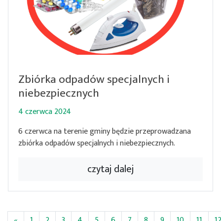
Zbiórka odpadów specjalnych i
niebezpiecznych
4 czerwca 2024
6 czerwca na terenie gminy będzie przeprowadzana
zbiórka odpadów specjalnych i niebezpiecznych.
czytaj dalej
«
1
2
3
4
5
6
7
8
9
10
11
1