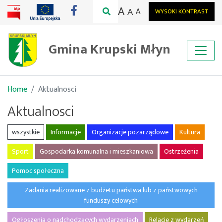
A
A
A
WYSOKI KONTRAST
Gmina Krupski Młyn
Home
Aktualnosci
Aktualnosci
wszystkie
Informacje
Organizacje pozarządowe
Kultura
Sport
Gospodarka komunalna i mieszkaniowa
Ostrzeżenia
Pomoc społeczna
Zadania realizowane z budżetu państwa lub z państwowych
funduszy celowych
Ogłoszenia o nadchodzących wydarzeniach
Relacje z wydarzeń