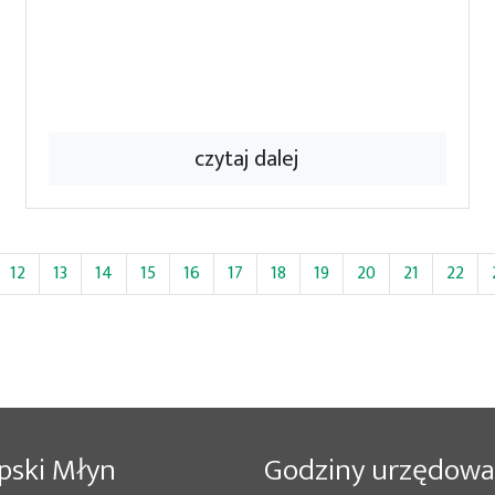
czytaj dalej
12
13
14
15
16
17
18
19
20
21
22
pski Młyn
Godziny urzędowa