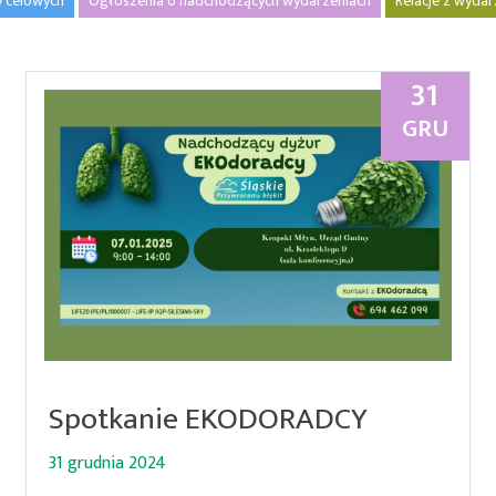
y celowych
Ogłoszenia o nadchodzących wydarzeniach
Relacje z wyda
31
GRU
Spotkanie EKODORADCY
31 grudnia 2024