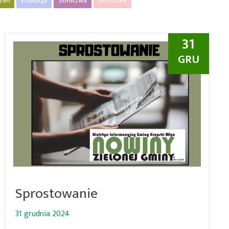
rzeń
Edukacja
Sołectwa
Sołectwa
31
GRU
Sprostowanie
31 grudnia 2024