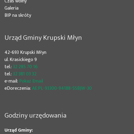
Czas wolny
Galeria
BIP na skróty
Urząd Gminy Krupski Młyn
42-693 Krupski Młyn
ul. Krasickiego 9
tel.:
32 285 70 16
tel.:
32 381 03 32
e-mail:
Pokaż Email
eDoreczenia:
AE:PL-93300-94188-SSBJW-30
Godziny urzędowania
Urząd Gminy: