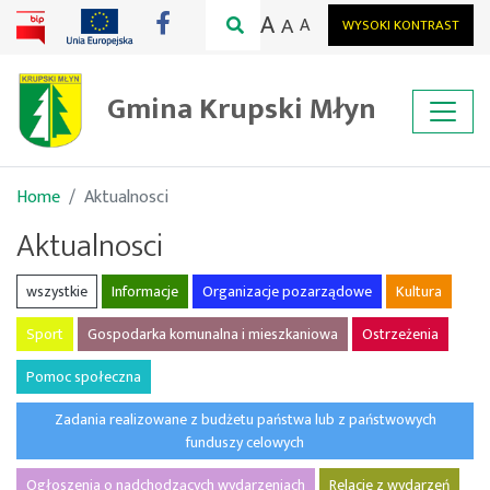
A
A
A
WYSOKI KONTRAST
Gmina Krupski Młyn
Home
Aktualnosci
Aktualnosci
wszystkie
Informacje
Organizacje pozarządowe
Kultura
Sport
Gospodarka komunalna i mieszkaniowa
Ostrzeżenia
Pomoc społeczna
Zadania realizowane z budżetu państwa lub z państwowych
funduszy celowych
Ogłoszenia o nadchodzących wydarzeniach
Relacje z wydarzeń