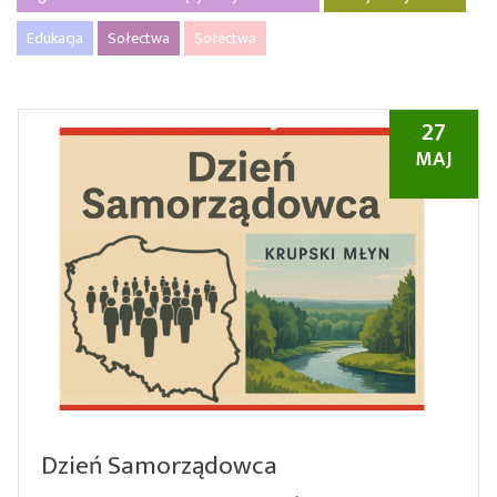
Edukacja
Sołectwa
Sołectwa
27
MAJ
Dzień Samorządowca