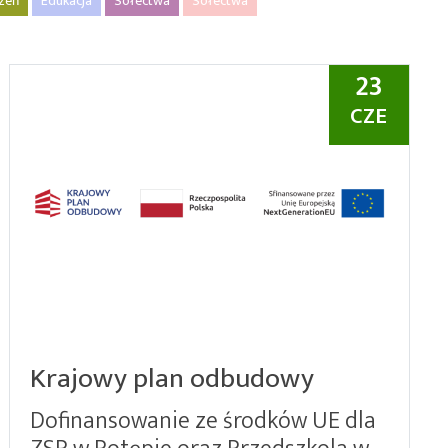
rzeń
Edukacja
Sołectwa
Sołectwa
23
CZE
Krajowy plan odbudowy
Dofinansowanie ze środków UE dla