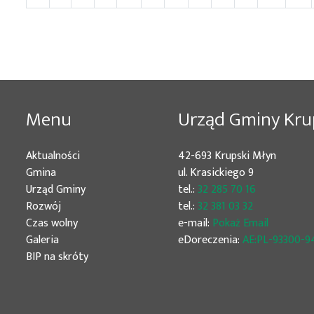
Menu
Urząd Gminy Kru
Aktualności
42-693 Krupski Młyn
Gmina
ul. Krasickiego 9
Urząd Gminy
tel.:
32 285 70 16
Rozwój
tel.:
32 381 03 32
Czas wolny
e-mail:
Pokaż Email
Galeria
eDoreczenia:
AE:PL-93300-9
BIP na skróty