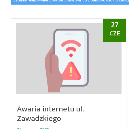
Zadania realizowane z budżetu państwa lub z państwowych fundusz
27
CZE
Awaria internetu ul.
Zawadzkiego