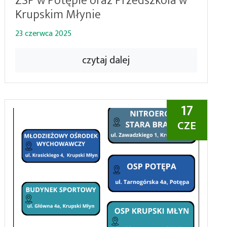
ZSP w Potępie oraz Przedszkola w
Krupskim Młynie
23 czerwca 2025
czytaj dalej
17
CZE