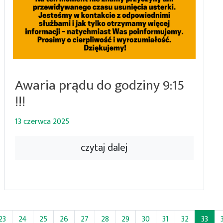
Awaria prądu do godziny 9:15
!!!
13 czerwca 2025
czytaj dalej
(bie
23
24
25
26
27
28
29
30
31
32
33