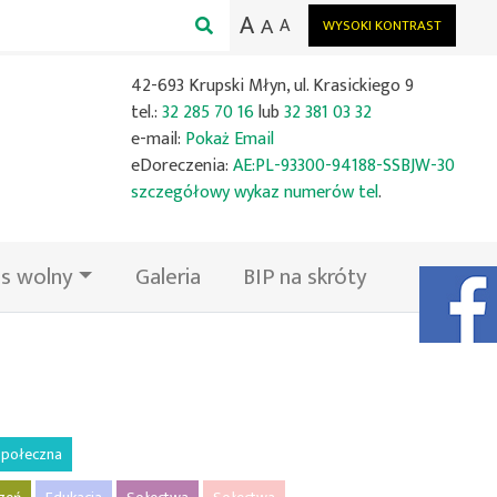
A
A
A
WYSOKI KONTRAST
42-693 Krupski Młyn, ul. Krasickiego 9
tel.:
32 285 70 16
lub
32 381 03 32
e-mail:
Pokaż Email
eDoreczenia:
AE:PL-93300-94188-SSBJW-30
szczegółowy wykaz numerów tel
.
s wolny
Galeria
BIP na skróty
Facebook
połeczna