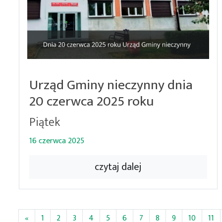
Urząd Gminy nieczynny dnia
20 czerwca 2025 roku
Piątek
16 czerwca 2025
czytaj dalej
«
1
2
3
4
5
6
7
8
9
10
11