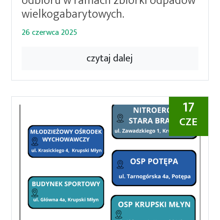
odbioru w ramach zbiórki odpadów
wielkogabarytowych.
26 czerwca 2025
czytaj dalej
17
CZE