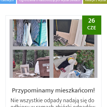
y celowych
Ogłoszenia o nadchodzących wydarzeniach
Relacje z wyda
26
CZE
Przypominamy mieszkańcom!
Nie wszystkie odpady nadają się do