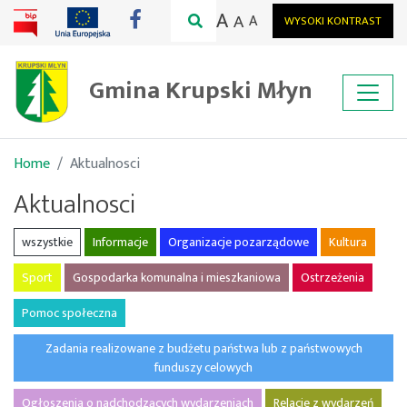
A
A
A
WYSOKI KONTRAST
Gmina Krupski Młyn
Home
Aktualnosci
Aktualnosci
wszystkie
Informacje
Organizacje pozarządowe
Kultura
Sport
Gospodarka komunalna i mieszkaniowa
Ostrzeżenia
Pomoc społeczna
Zadania realizowane z budżetu państwa lub z państwowych
funduszy celowych
Ogłoszenia o nadchodzących wydarzeniach
Relacje z wydarzeń