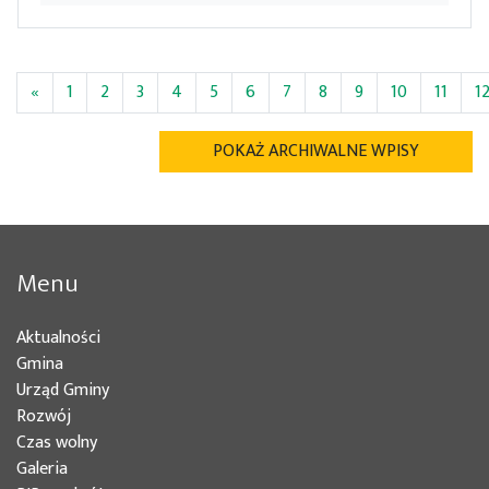
«
1
2
3
4
5
6
7
8
9
10
11
1
POKAŻ ARCHIWALNE WPISY
Menu
Aktualności
Gmina
Urząd Gminy
Rozwój
Czas wolny
Galeria