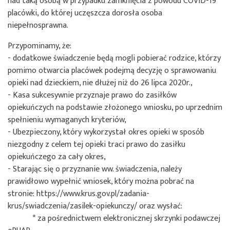
nad taką osobą w przypadku zamknięcia z powodu COVID-19
placówki, do której uczęszcza dorosła osoba
niepełnosprawna.
Przypominamy, że:
- dodatkowe świadczenie będą mogli pobierać rodzice, którzy
pomimo otwarcia placówek podejmą decyzję o sprawowaniu
opieki nad dzieckiem, nie dłużej niż do 26 lipca 2020r.,
- Kasa sukcesywnie przyznaje prawo do zasiłków
opiekuńczych na podstawie złożonego wniosku, po uprzednim
spełnieniu wymaganych kryteriów,
- Ubezpieczony, który wykorzystał okres opieki w sposób
niezgodny z celem tej opieki traci prawo do zasiłku
opiekuńczego za cały okres,
- Starając się o przyznanie ww. świadczenia, należy
prawidłowo wypełnić wniosek, który można pobrać na
stronie: https://www.krus.gov.pl/zadania-
krus/swiadczenia/zasilek-opiekunczy/ oraz wysłać:
* za pośrednictwem elektronicznej skrzynki podawczej