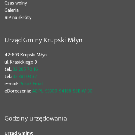
(bieżąca)
Czas wolny
Galeria
(bieżąca)
BIP na skróty
Urząd Gminy Krupski Młyn
42-693 Krupski Młyn
ul. Krasickiego 9
tel.:
32 285 70 16
tel.:
32 381 03 32
e-mail:
Pokaż Email
eDoreczenia:
AE:PL-93300-94188-SSBJW-30
Godziny urzędowania
Urząd Gminy: