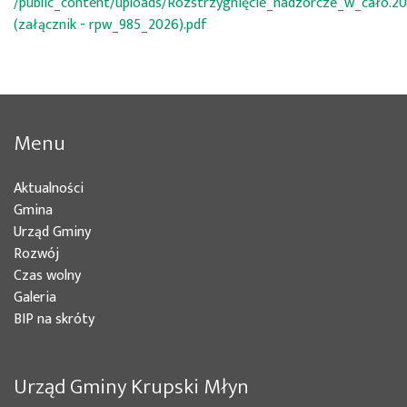
/public_content/uploads/Rozstrzygnięcie_nadzorcze_w_cało.
(załącznik - rpw_985_2026).pdf
Menu
Aktualności
(bieżąca)
Gmina
(bieżąca)
Urząd Gminy
(bieżąca)
Rozwój
(bieżąca)
Czas wolny
Galeria
(bieżąca)
BIP na skróty
Urząd Gminy Krupski Młyn